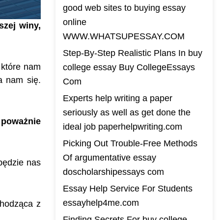
good web sites to buying essay
online
zej winy,
WWW.WHATSUPESSAY.COM
Step-By-Step Realistic Plans In buy
 które nam
college essay Buy CollegeEssays
a nam się.
Com
Experts help writing a paper
seriously as well as get done the
 poważnie
ideal job paperhelpwriting.com
Picking Out Trouble-Free Methods
Of argumentative essay
będzie nas
doscholarshipessays com
Essay Help Service For Students
essayhelp4me.com
chodząca z
Finding Secrets For buy college