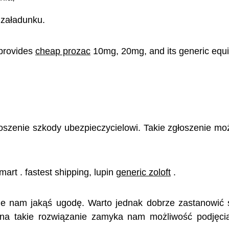
 załadunku.
 provides
cheap prozac
10mg, 20mg, and its generic equi
oszenie szkody ubezpieczycielowi. Takie zgłoszenie mo
art . fastest shipping, lupin
generic zoloft
.
e nam jakąś ugodę. Warto jednak dobrze zastanowić s
a takie rozwiązanie zamyka nam możliwość podjęci