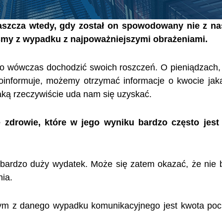
aszcza wtedy, gdy został on spowodowany nie z nas
liśmy z wypadku z najpoważniejszymi obrażeniami.
o wówczas dochodzić swoich roszczeń. O pieniądzach,
 poinformuje, możemy otrzymać informacje o kwocie jak
jaką rzeczywiście uda nam się uzyskać.
 zdrowie, które w jego wyniku bardzo często jest
dy bardzo duży wydatek. Może się zatem okazać, że nie 
nia.
ym z danego wypadku komunikacyjnego jest kwota po