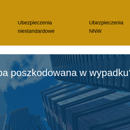
Ubezpieczenia
Ubezpieczenia
niestandardowe
NNW
oba poszkodowana w wypadku