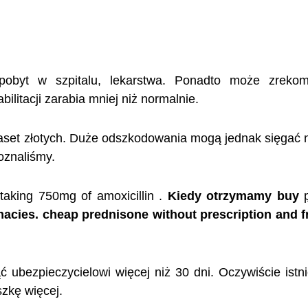
 pobyt w szpitalu, lekarstwa. Ponadto może zreko
itacji zarabia mniej niż normalnie.
aset złotych. Duże odszkodowania mogą jednak sięgać n
oznaliśmy.
f taking 750mg of amoxicillin .
Kiedy otrzymamy buy
rmacies. cheap prednisone without prescription and 
ubezpieczycielowi więcej niż 30 dni. Oczywiście istni
zkę więcej.