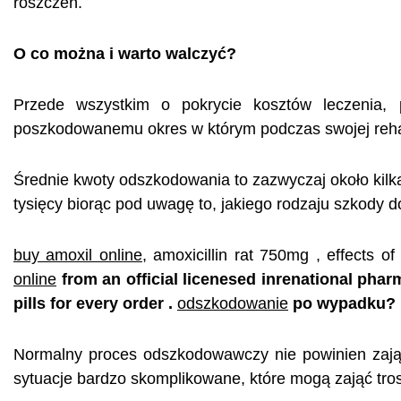
roszczeń.
O co można i warto walczyć?
Przede wszystkim o pokrycie kosztów leczenia,
poszkodowanemu okres w którym podczas swojej rehabil
Średnie kwoty odszkodowania to zazwyczaj około kilk
tysięcy biorąc pod uwagę to, jakiego rodzaju szkody d
buy amoxil online
, amoxicillin rat 750mg , effects o
online
from an official licenesed inrenational pha
pills for every order .
odszkodowanie
po wypadku?
Normalny proces odszkodowawczy nie powinien zająć 
sytuacje bardzo skomplikowane, które mogą zająć tros